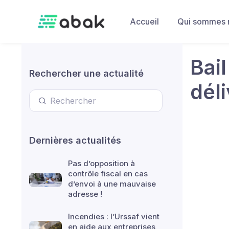
Skip to main content
Accueil
Qui sommes 
Bail
Rechercher une actualité
déli
Dernières actualités
Pas d’opposition à
contrôle fiscal en cas
d’envoi à une mauvaise
adresse !
Incendies : l’Urssaf vient
en aide aux entreprises