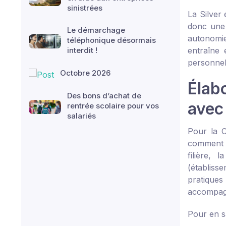
sinistrées
La Silver
donc une 
Le démarchage
autonomie
téléphonique désormais
interdit !
entraîne 
personnel
Octobre 2026
Élabo
Des bons d’achat de
avec
rentrée scolaire pour vos
salariés
Pour la 
comment le
filière,
(établisse
pratiques
accompagn
Pour en s