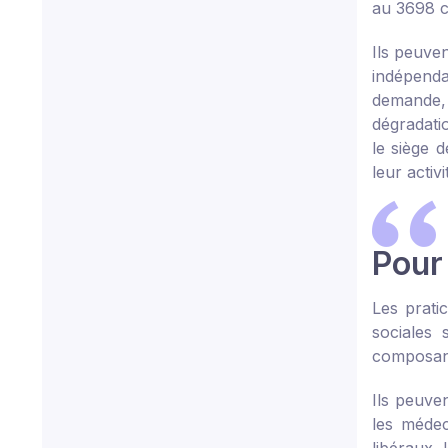
au 3698 c
Ils peuve
indépenda
demande, 
dégradatio
le siège 
leur activi
Pour 
Les prati
sociales
composant
Ils peuve
les médec