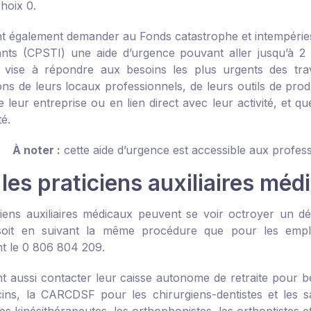
hoix 0.
nt également demander au
Fonds catastrophe et intempéries
nts
(CPSTI) une aide d’urgence pouvant aller jusqu’à 2 
vise à répondre aux besoins les plus urgents des trav
ns de leurs locaux professionnels, de leurs outils de produ
de leur entreprise ou en lien direct avec leur activité, et
té.
À noter :
cette aide d’urgence est accessible aux profes
les praticiens auxiliaires méd
ciens auxiliaires médicaux peuvent se voir octroyer un d
 soit en suivant la même procédure que pour les emplo
 le 0 806 804 209.
nt aussi contacter leur caisse autonome de retraite pour bé
ins, la CARCDSF pour les chirurgiens-dentistes et les