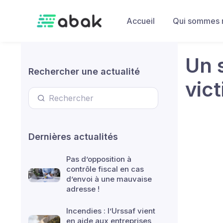
Skip to main content
Accueil
Qui sommes 
Un 
Rechercher une actualité
vic
Dernières actualités
Pas d’opposition à
contrôle fiscal en cas
d’envoi à une mauvaise
adresse !
Incendies : l’Urssaf vient
en aide aux entreprises