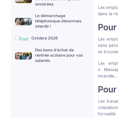
sinistrées
Les employ
dans la r
Le démarchage
téléphonique désormais
Pour
interdit !
Octobre 2026
Les emplo
sans péna
Des bons d’achat de
se trouvan
rentrée scolaire pour vos
salariés
Les empl
« Messag
incendie…)
Pour 
Les trava
cotisation
formalité