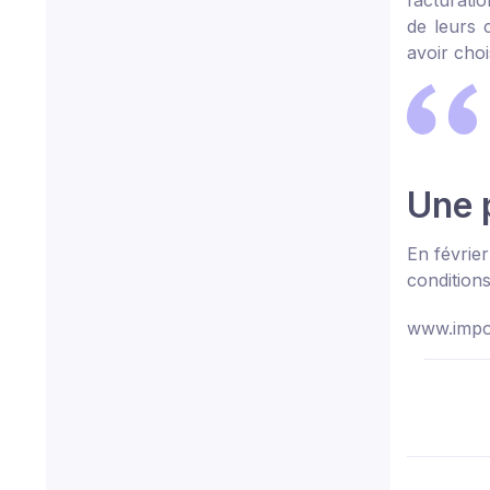
facturati
de leurs 
avoir choi
Une p
En février
conditions
www.impot