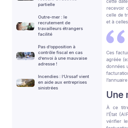
cette date
partielle
recevoir 
celle de 
Outre-mer : le
et à celles
recrutement de
travailleurs étrangers
facilité
Pas d’opposition à
contrôle fiscal en cas
Ces factur
d’envoi à une mauvaise
agréée (e
adresse !
données ut
facturati
Incendies : l’Urssaf vient
l’annuaire
en aide aux entreprises
sinistrées
Une m
À ce titr
l’État (A
vérifier 