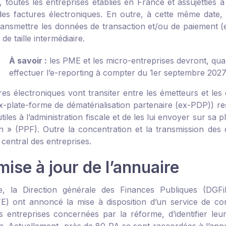
, toutes les entreprises établies en France et assujetties à
des factures électroniques. En outre, à cette même date, l
transmettre les données de transaction et/ou de paiement (
 de taille intermédiaire.
À savoir :
les PME et les micro-entreprises devront, quan
effectuer l’e-reporting à compter du 1
er
septembre 2027
es électroniques vont transiter entre les émetteurs et les 
x-plate-forme de dématérialisation partenaire (ex-PDP)) res
iles à l’administration fiscale et de les lui envoyer sur sa 
on » (PPF). Outre la concentration et la transmission de
 central des entreprises.
ise à jour de l’annuaire
e, la Direction générale des Finances Publiques (DGFi
IFE) ont annoncé la mise à disposition d’un service de co
les entreprises concernées par la réforme, d’identifier le