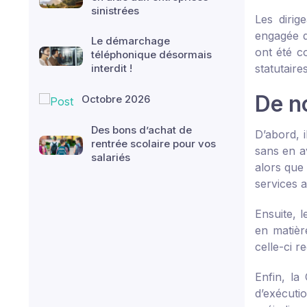
sinistrées
Les dirig
engagée d
Le démarchage
ont été c
téléphonique désormais
interdit !
statutaire
De n
Octobre 2026
Des bons d’achat de
D’abord, 
rentrée scolaire pour vos
sans en av
salariés
alors que
services a
Ensuite, 
en matièr
celle-ci r
Enfin, la
d’exécuti