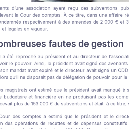
eants d’une association ayant reçu des subventions publ
evant la Cour des comptes. À ce titre, dans une affaire réc
ondamnés respectivement à des amendes de 2 000 € et 3 0
s et légales en vigueur.
ombreuses fautes de gestion
il a été reproché au président et au directeur de l’assoc
oir le pouvoir. Ainsi, le président avait signé des avenant
 son mandat avait expiré et le directeur avait signé un C
lors qu’il ne disposait pas de délégation de pouvoir pour le 
les magistrats ont estimé que le président avait manqué à s
e budgétaire et financière en ne produisant pas les compt
ecevait plus de 153 000 € de subventions et était, à ce titre
 Cour des comptes a estimé que le président et le dir
on des opérations de recettes et de dépenses constitutif