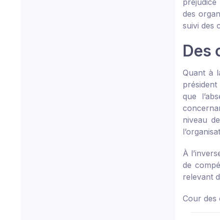
préjudice
des organ
suivi des 
Des 
Quant à l
président
que l’ab
concernan
niveau de
l’organisa
À l’inver
de compét
relevant d
Cour des 