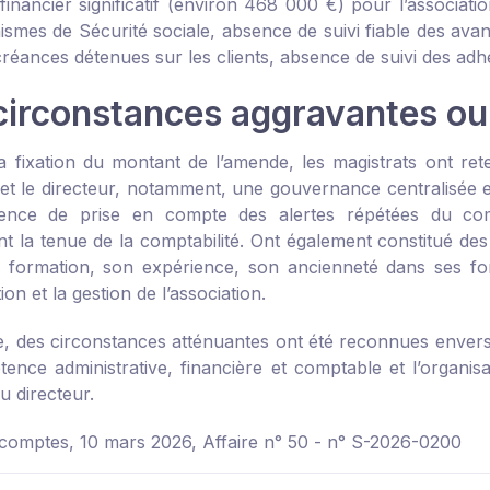
 financier significatif (environ 468 000 €) pour l’associat
ismes de Sécurité sociale, absence de suivi fiable des ava
créances détenues sur les clients, absence de suivi des adh
circonstances aggravantes ou
a fixation du montant de l’amende, les magistrats ont ret
 et le directeur, notamment, une gouvernance centralisée e
sence de prise en compte des alertes répétées du com
t la tenue de la comptabilité. Ont également constitué des
 formation, son expérience, son ancienneté dans ses fonc
tion et la gestion de l’association.
se, des circonstances atténuantes ont été reconnues envers
ence administrative, financière et comptable et l’organisat
u directeur.
comptes, 10 mars 2026, Affaire n° 50 - n° S-2026-0200