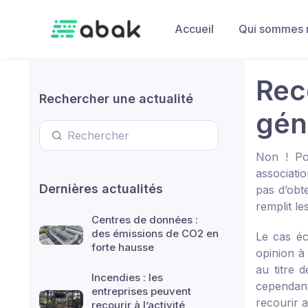
Skip to main content
Accueil
Qui sommes 
Rec
Rechercher une actualité
gén
Non ! Po
associatio
Dernières actualités
pas d’obte
remplit le
Centres de données :
des émissions de CO2 en
Le cas éc
forte hausse
opinion à 
au titre 
Incendies : les
cependant 
entreprises peuvent
recourir a
recourir à l’activité