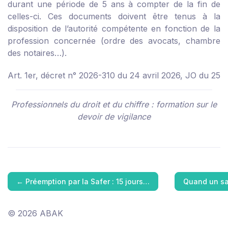
durant une période de 5 ans à compter de la fin de
celles-ci. Ces documents doivent être tenus à la
disposition de l’autorité compétente en fonction de la
profession concernée (ordre des avocats, chambre
des notaires…).
Art. 1er, décret n° 2026-310 du 24 avril 2026, JO du 25
Professionnels du droit et du chiffre : formation sur le
devoir de vigilance
←
Préemption par la Safer : 15 jours…
Quand un sa
© 2026 ABAK