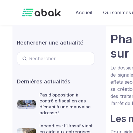
Skip to main content
Accueil
Qui sommes 
Pha
Rechercher une actualité
sur
Le dossie
de signal
Dernières actualités
effets se
sa créati
Pas d’opposition à
des trait
contrôle fiscal en cas
l’arrêt de
d’envoi à une mauvaise
adresse !
Les 
Incendies : l’Urssaf vient
en aide aux entreprises
Pour aide