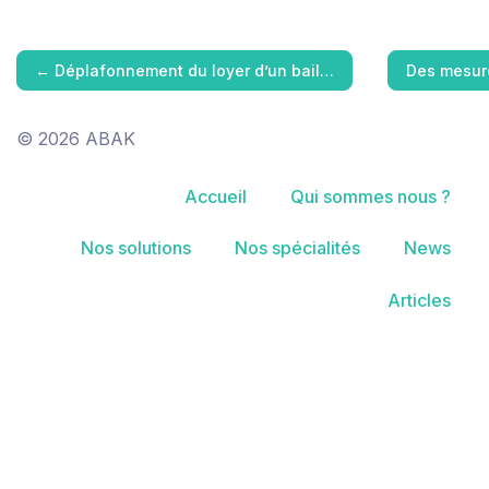
←
Déplafonnement du loyer d’un bail…
Des mesure
© 2026 ABAK
Accueil
Qui sommes nous ?
Nos solutions
Nos spécialités
News
Articles