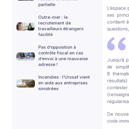
partielle
L’espace p
ses princ
Outre-mer : le
contient 
recrutement de
travailleurs étrangers
questions
facilité
Pas d’opposition à
contrôle fiscal en cas
d’envoi à une mauvaise
Jusqu’à pr
adresse !
de simpli
8 thémati
Incendies : l’Urssaf vient
résultats) 
en aide aux entreprises
contester
sinistrées
(renseigne
régularisa
De nouvea
civile im