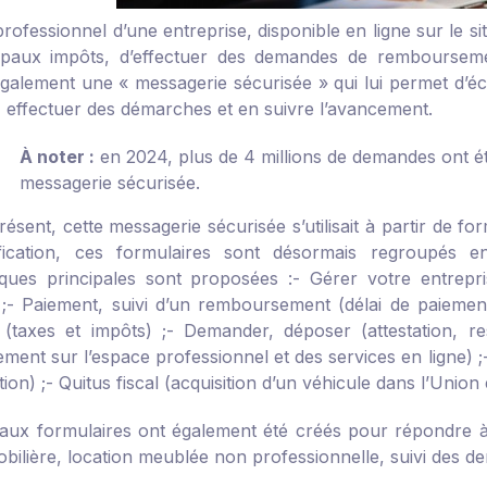
rofessionnel d’une entreprise, disponible en ligne sur le si
ipaux impôts, d’effectuer des demandes de rembourseme
également une « messagerie sécurisée » qui lui permet d’éc
, effectuer des démarches et en suivre l’avancement.
À noter :
en 2024, plus de 4 millions de demandes ont ét
messagerie sécurisée.
ésent, cette messagerie sécurisée s’utilisait à partir de f
fication, ces formulaires sont désormais regroupés en
ques principales sont proposées :
- Gérer votre entrepr
;
- Paiement, suivi d’un remboursement (délai de paiemen
 (taxes et impôts) ;
- Demander, déposer (attestation, res
ment sur l’espace professionnel et des services en ligne) ;
tion) ;
- Quitus fiscal (acquisition d’un véhicule dans l’Unio
ux formulaires ont également été créés pour répondre à d
mobilière, location meublée non professionnelle, suivi de