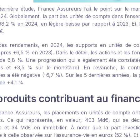
ernière étude, France Assureurs fait le point sur le ma
024. Globalement, la part des unités de compte dans l’ense
 38,2 % en 2024, en légère baisse par rapport à 2023. Et l
€.
des rendements, en 2024, les supports en unités de co
rès +6,5 % en 2023). Dans le détail, les actions et les fon
de 6,8 %. Une progression qui a également été constatée
ires et +3,5 % sur le monétaire). En revanche, la con
res a été négative (-6,7 %). Sur les 5 dernières années, l
 de +4,1 %.
produits contribuant au finan
rance Assureurs, les placements en unités de compte on
ses. Ce qui représente, en valeur, 493 Md€, qui se 
ns et 34 Md€ en immobilier. À noter que la part investi
e à celle observée sur l’assurance-vie en euros (52 %). Et 