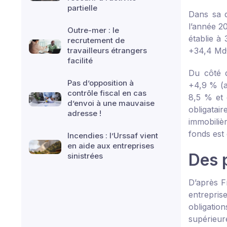
partielle
Dans sa d
l’année 2
Outre-mer : le
établie à
recrutement de
travailleurs étrangers
+34,4 Md
facilité
Du côté 
Pas d’opposition à
+4,9 % (ap
contrôle fiscal en cas
8,5 % et 
d’envoi à une mauvaise
obligata
adresse !
immobiliè
fonds est
Incendies : l’Urssaf vient
en aide aux entreprises
Des 
sinistrées
D’après F
entrepri
obligatio
supérieur