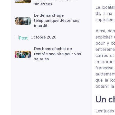
sinistrées
Le locatai
dit, il n
Le démarchage
implicitem
téléphonique désormais
interdit !
Ainsi, da
exploiter 
Octobre 2026
pour y co
Des bons d’achat de
entièreme
rentrée scolaire pour vos
carrés et
salariés
entourant
française
autrement
que le lo
obtenir la 
Un c
Les juges