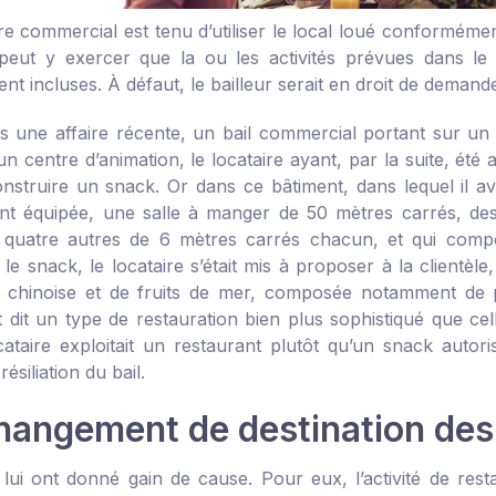
re commercial est tenu d’utiliser le local loué conformémen
e peut y exercer que la ou les activités prévues dans le
ent incluses. À défaut, le bailleur serait en droit de demander 
ns une affaire récente, un bail commercial portant sur un 
un centre d’animation, le locataire ayant, par la suite, été 
nstruire un snack. Or dans ce bâtiment, dans lequel il ava
nt équipée, une salle à manger de 50 mètres carrés, des
 quatre autres de 6 mètres carrés chacun, et qui comp
 le snack, le locataire s’était mis à proposer à la clientè
, chinoise et de fruits de mer, composée notamment de p
 dit un type de restauration bien plus sophistiqué que ce
cataire exploitait un restaurant plutôt qu’un snack autoris
résiliation du bail.
hangement de destination des
 lui ont donné gain de cause. Pour eux, l’activité de rest