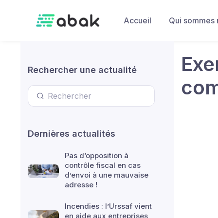
Skip to main content
Accueil
Qui sommes 
Exe
Rechercher une actualité
com
Dernières actualités
Pas d’opposition à
contrôle fiscal en cas
d’envoi à une mauvaise
adresse !
Incendies : l’Urssaf vient
en aide aux entreprises