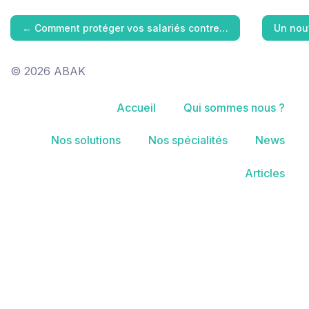
←
Comment protéger vos salariés contre…
Un nou
© 2026 ABAK
Accueil
Qui sommes nous ?
Nos solutions
Nos spécialités
News
Articles