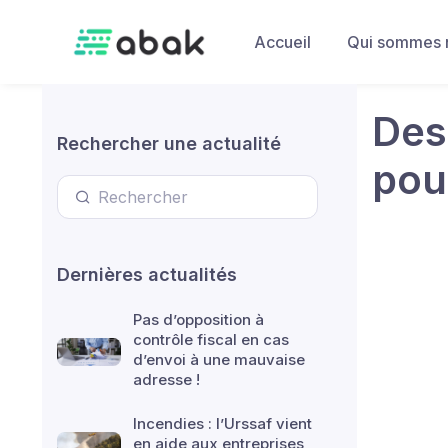
Skip to main content
Accueil
Qui sommes 
Des
Rechercher une actualité
pou
Dernières actualités
Pas d’opposition à
contrôle fiscal en cas
d’envoi à une mauvaise
adresse !
Incendies : l’Urssaf vient
en aide aux entreprises