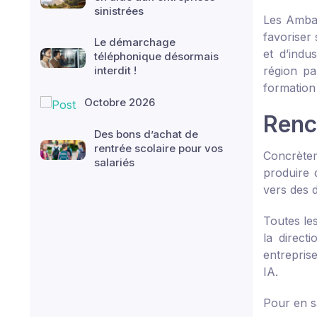
sinistrées
Les Ambass
favoriser 
Le démarchage
et d’indu
téléphonique désormais
interdit !
région pa
formation 
Octobre 2026
Renc
Des bons d’achat de
rentrée scolaire pour vos
Concrète
salariés
produire 
vers des d
Toutes les
la direct
entrepris
IA.
Pour en s