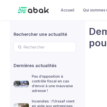
Skip to main content
Accueil
Qui sommes 
Dem
Rechercher une actualité
pour
Dernières actualités
Pas d’opposition à
contrôle fiscal en cas
d’envoi à une mauvaise
adresse !
Incendies : l’Urssaf vient
en aide aux entreprises