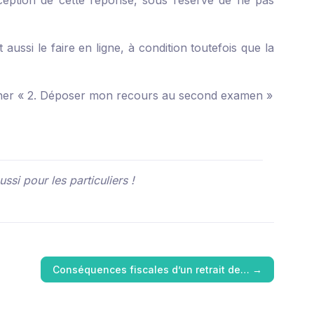
ception de cette réponse, sous réserve de ne pas
ssi le faire en ligne, à condition toutefois que la
onner « 2. Déposer mon recours au second examen »
ssi pour les particuliers !
Conséquences fiscales d’un retrait de…
→