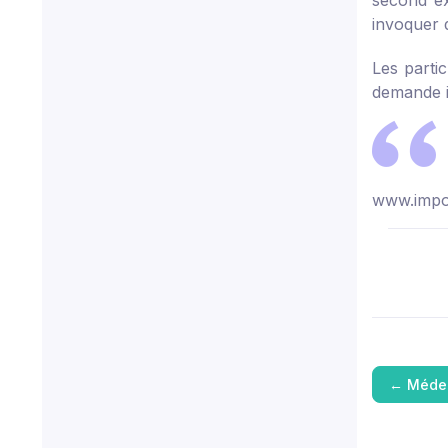
second ex
invoquer 
Les parti
demande in
www.impot
←
Médec