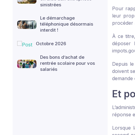
sinistrées
Pour rappe
leur prop
Le démarchage
procéder 
téléphonique désormais
interdit !
À ce titr
déposer 
Octobre 2026
impots.gou
Des bons d’achat de
rentrée scolaire pour vos
Depuis le
salariés
doivent s
demande d
Et p
L’adminis
réponse e
Lorsque l