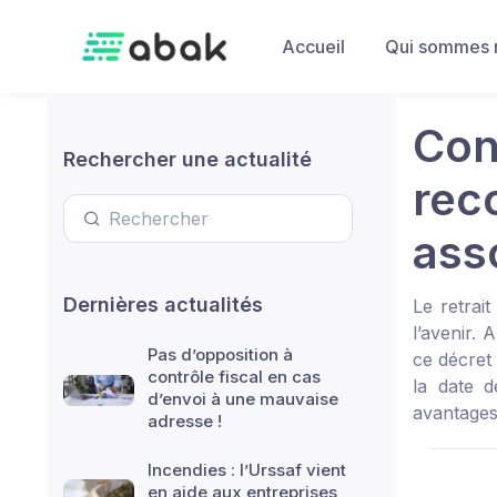
Skip to main content
Accueil
Qui sommes 
Con
Rechercher une actualité
rec
ass
Dernières actualités
Le retrai
l’avenir.
Pas d’opposition à
ce décret
contrôle fiscal en cas
la date d
d’envoi à une mauvaise
avantages
adresse !
Incendies : l’Urssaf vient
en aide aux entreprises