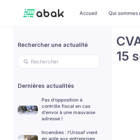
Skip to main content
Accueil
Qui sommes 
CVA
Rechercher une actualité
15 
Dernières actualités
Pas d’opposition à
contrôle fiscal en cas
d’envoi à une mauvaise
adresse !
Incendies : l’Urssaf vient
en aide aux entreprises