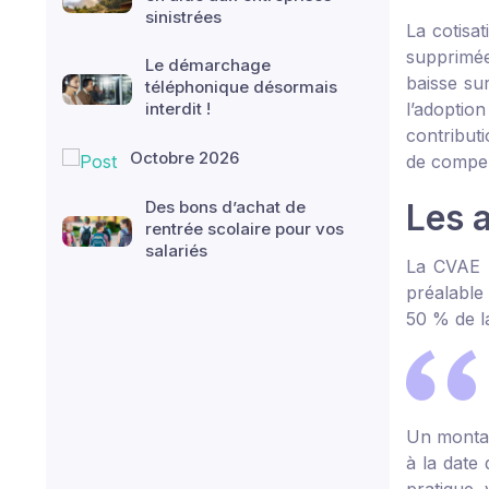
sinistrées
La cotisa
supprimée
Le démarchage
baisse su
téléphonique désormais
interdit !
l’adoption
contribut
Octobre 2026
de compen
Des bons d’achat de
Les 
rentrée scolaire pour vos
salariés
La CVAE d
préalable
50 % de l
Un montan
à la date