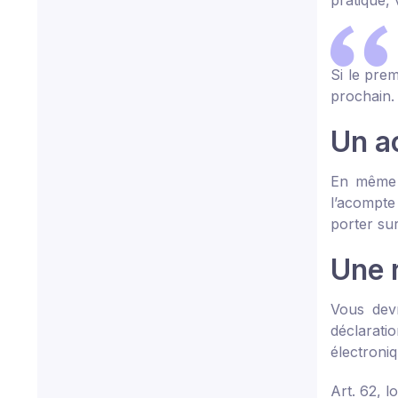
pratique,
Si le pre
prochain.
Un a
En même 
l’acompte
porter sur
Une 
Vous devr
déclarati
électroniq
Art. 62, l