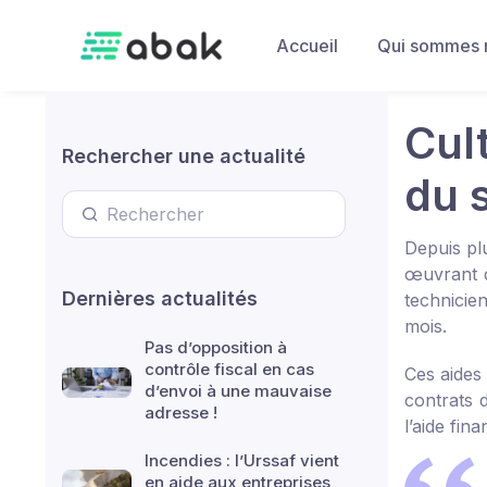
Skip to main content
Accueil
Qui sommes 
Cul
Rechercher une actualité
du 
Depuis pl
œuvrant d
Dernières actualités
technicie
mois.
Pas d’opposition à
contrôle fiscal en cas
Ces aides
d’envoi à une mauvaise
contrats d
adresse !
l’aide fin
Incendies : l’Urssaf vient
en aide aux entreprises