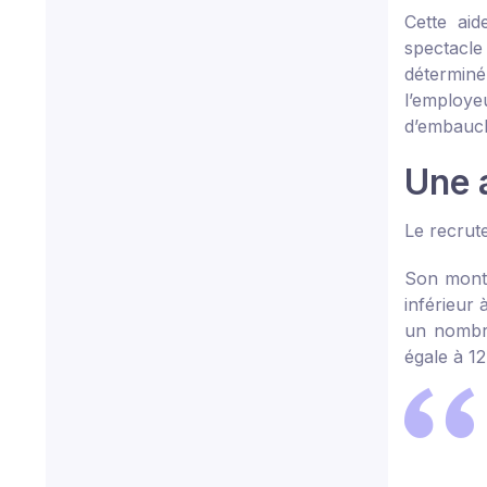
Cette ai
spectacle
déterminé
l’employ
d’embauch
Une 
Le recrut
Son monta
inférieur
un nombre
égale à 12