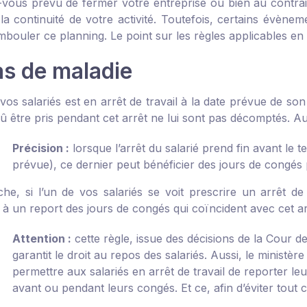
-vous prévu de fermer votre entreprise ou bien au contra
la continuité de votre activité. Toutefois, certains évènem
bouler ce planning. Le point sur les règles applicables en 
as de maladie
 vos salariés est en arrêt de travail à la date prévue de s
û être pris pendant cet arrêt ne lui sont pas décomptés. Aut
Précision :
lorsque l’arrêt du salarié prend fin avant le 
prévue), ce dernier peut bénéficier des jours de congés 
he, si l’un de vos salariés se voit prescrire un arrêt d
 à un report des jours de congés qui coïncident avec cet a
Attention :
cette règle, issue des décisions de la Cour d
garantit le droit au repos des salariés. Aussi, le ministè
permettre aux salariés en arrêt de travail de reporter l
avant ou pendant leurs congés. Et ce, afin d’éviter tout 