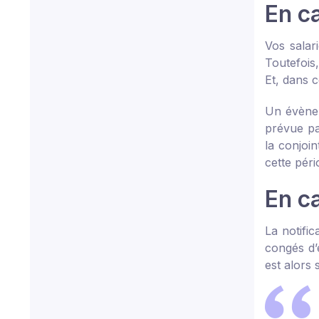
En c
Vos salar
Toutefois
Et, dans 
Un évènem
prévue par
la conjoin
cette pér
En ca
La notifi
congés d’é
est alors