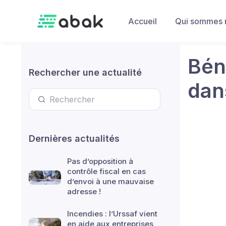
Skip to main content
Accueil
Qui sommes 
Béné
Rechercher une actualité
dan
Dernières actualités
Pas d’opposition à
contrôle fiscal en cas
d’envoi à une mauvaise
adresse !
Incendies : l’Urssaf vient
en aide aux entreprises