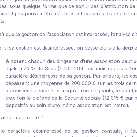
ces, sous quelque forme que ce soit ;
- pas d’attribution de
oivent pas pouvoir être déclarés attributaires d’une part qu
ts.
aît que la gestion de l’association est intéressée, l’analyse s
e, si sa gestion est désintéressée, on passe alors à la deuxi
À noter :
chacun des dirigeants d’une association peut p
égale à 75 % du Smic (1 400,26 € par mois depuis le 1
er
caractère désintéressé de sa gestion. Par ailleurs, les a
dépassent une moyenne de 200 000 € sur les trois dernie
autorisées à rémunérer jusqu’à trois dirigeants, le mon
trois fois le plafond de la Sécurité sociale (12 015 € pa
dispositifs au sein d’une même association est interdit.
ivité concurrente ?
le caractère désintéressé de sa gestion constaté, il f