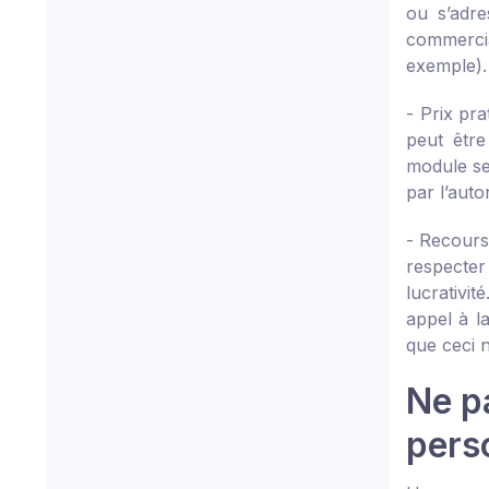
ou s’adre
commercia
exemple).
- Prix pra
peut être
module ses
par l’auto
- Recours 
respecter 
lucrativi
appel à l
que ceci n
Ne pa
pers