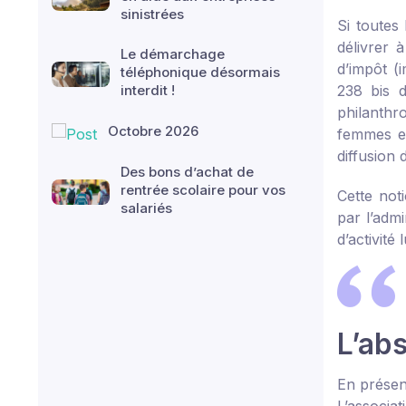
sinistrées
Si toutes
délivrer 
Le démarchage
d’impôt (i
téléphonique désormais
interdit !
238 bis d
philanthro
Octobre 2026
femmes et
diffusion 
Des bons d’achat de
rentrée scolaire pour vos
Cette not
salariés
par l’admi
d’activité
L’abs
En présenc