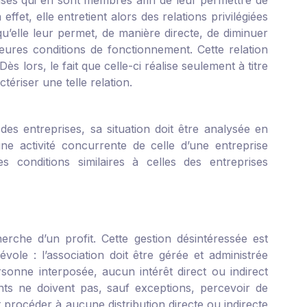
prises qui en sont membres afin de leur permettre de
fet, elle entretient alors des relations privilégiées
u’elle leur permet, de manière directe, de diminuer
leures conditions de fonctionnement. Cette relation
s lors, le fait que celle-ci réalise seulement à titre
tériser une telle relation.
 des entreprises, sa situation doit être analysée en
une activité concurrente de celle d’une entreprise
es conditions similaires à celles des entreprises
erche d’un profit. Cette gestion désintéressée est
vole : l’association doit être gérée et administrée
nne interposée, aucun intérêt direct ou indirect
eants ne doivent pas, sauf exceptions, percevoir de
it procéder à aucune distribution directe ou indirecte