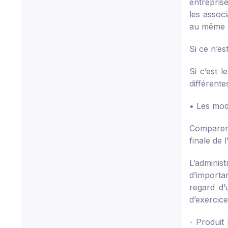
entreprise
les associ
au même pu
Si ce n’es
Si c’est l
différente
• Les mod
Comparer l
finale de l
L’adminis
d’importan
regard d’
d’exercice
- Produit