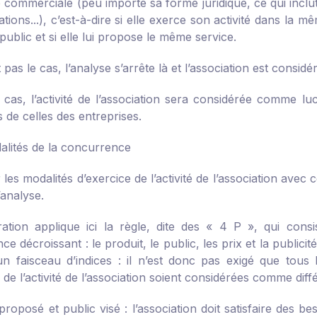
 commerciale (peu importe sa forme juridique, ce qui inclut
ations...), c’est-à-dire si elle exerce son activité dans la 
blic et si elle lui propose le même service.
t pas le cas, l’analyse s’arrête là et l’association est consi
e cas, l’activité de l’association sera considérée comme lu
s de celles des entreprises.
alités de la concurrence
es modalités d’exercice de l’activité de l’association avec 
’analyse.
tration applique ici la règle, dite des « 4 P », qui con
ce décroissant : le produit, le public, les prix et la public
un faisceau d’indices : il n’est donc pas exigé que tous 
 de l’activité de l’association soient considérées comme diff
 proposé et public visé : l’association doit satisfaire des