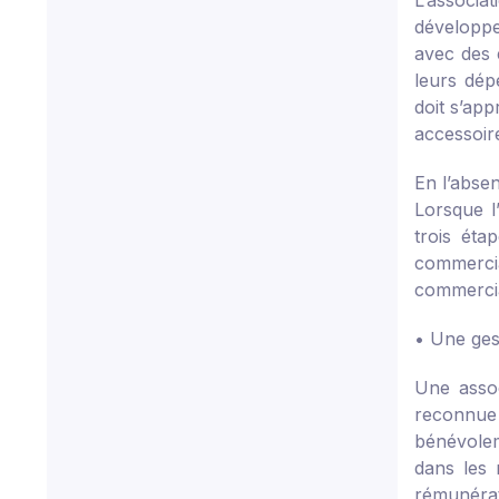
L’associa
développer
avec des 
leurs dép
doit s’app
accessoire
En l’absen
Lorsque l’
trois étap
commerci
commerci
• Une ges
Une assoc
reconnue 
bénévolem
dans les 
rémunérat