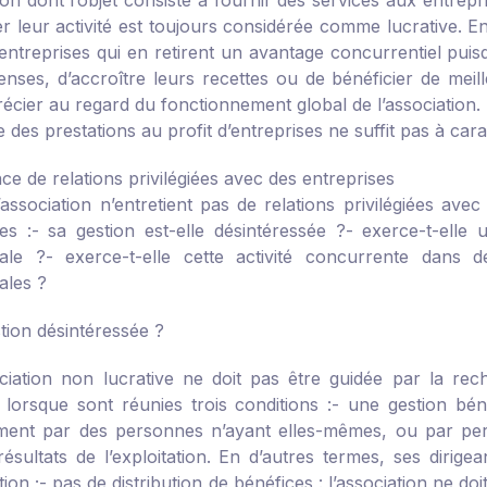
tion dont l’objet consiste à fournir des services aux entre
 leur activité est toujours considérée comme lucrative. En ef
entreprises qui en retirent un avantage concurrentiel puisq
enses, d’accroître leurs recettes ou de bénéficier de meil
récier au regard du fonctionnement global de l’association. Dè
 des prestations au profit d’entreprises ne suffit pas à carac
ce de relations privilégiées avec des entreprises
association n’entretient pas de relations privilégiées avec
es :
- sa gestion est-elle désintéressée ?
- exerce-t-elle 
ale ?
- exerce-t-elle cette activité concurrente dans d
ales ?
tion désintéressée ?
iation non lucrative ne doit pas être guidée par la rech
lorsque sont réunies trois conditions :
- une gestion béné
ent par des personnes n’ayant elles-mêmes, ou par perso
résultats de l’exploitation. En d’autres termes, ses dirig
ion ;
- pas de distribution de bénéfices : l’association ne do