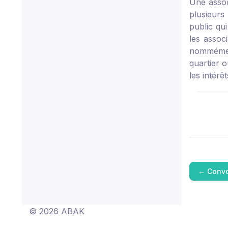
Une associ
plusieurs
public qu
les assoc
nommément
quartier 
les intérê
←
Convo
© 2026 ABAK