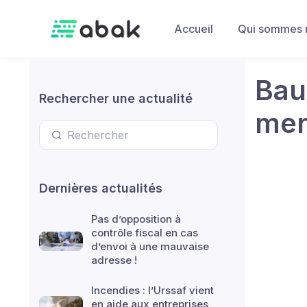
Skip to main content
Accueil
Qui sommes 
Bau
Rechercher une actualité
men
Dernières actualités
Pas d’opposition à
contrôle fiscal en cas
d’envoi à une mauvaise
adresse !
Incendies : l’Urssaf vient
en aide aux entreprises