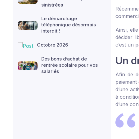
sinistrées
Récemment
commercia
Le démarchage
téléphonique désormais
Ainsi, ell
interdit !
décider li
c’est un p
Octobre 2026
Un d
Des bons d’achat de
rentrée scolaire pour vos
salariés
Afin de d
paiement d
d’une act
à conditio
d’une cont