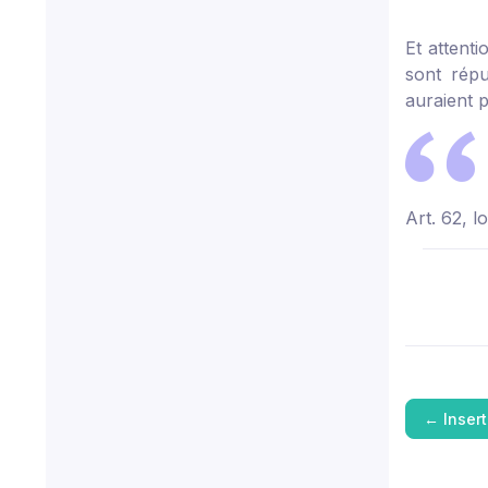
Et attenti
sont répu
auraient p
Art. 62, 
←
Inser