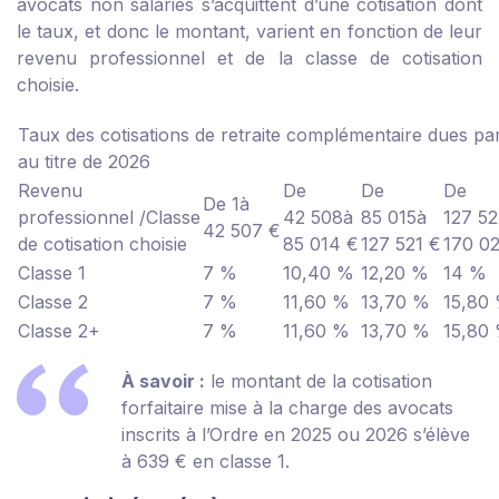
avocats non salariés s’acquittent d’une cotisation dont
le taux, et donc le montant, varient en fonction de leur
revenu professionnel et de la classe de cotisation
choisie.
Taux des cotisations de retraite complémentaire dues pa
au titre de 2026
Revenu
De
De
De
De 1
à
professionnel /
Classe
42 508
à
85 015
à
127 52
42 507 €
de cotisation choisie
85 014 €
127 521 €
170 0
Classe 1
7 %
10,40 %
12,20 %
14 %
Classe 2
7 %
11,60 %
13,70 %
15,80
Classe 2+
7 %
11,60 %
13,70 %
15,80
À savoir :
le montant de la cotisation
forfaitaire mise à la charge des avocats
inscrits à l’Ordre en 2025 ou 2026 s’élève
à 639 € en classe 1.