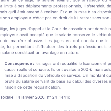
adre de ce litige, le salarié estimait que si l’usage du v
nt limité à ses déplacements professionnels, il s’étendait, d
els qu’il était amené à réaliser. Et que la mise à sa dispo
 son employeur n’était pas en droit de lui retirer sans son
litige, les juges d’appel et la Cour de cassation ont donné r
mployeur avait accepté que le salarié conserve le véhicule 
iser de manière abusive. Les juges en ont conclu que le 
e, lui permettant d’effectuer des trajets professionnels e
 salarié constituait un avantage en nature.
Conséquence :
les juges ont requalifié le licenciement 
cause réelle et sérieuse. Ils ont évalué à 200 € mensuels
mise à disposition du véhicule de service. Un montant qu
brute du salarié servant de base au calcul des diverses 
raison de cette requalification.
 sociale, 14 janvier 2026, n° 24-14418