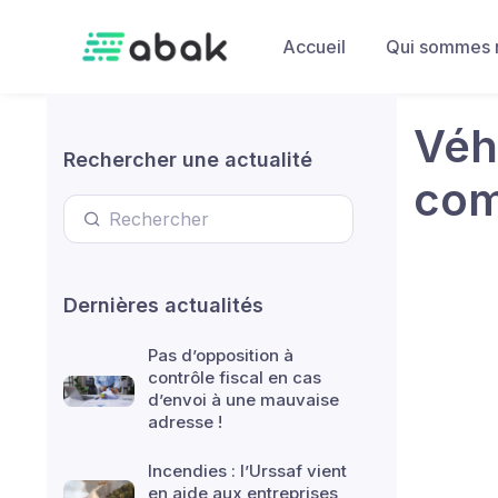
Skip to main content
Accueil
Qui sommes 
Véh
Rechercher une actualité
com
Dernières actualités
Pas d’opposition à
contrôle fiscal en cas
d’envoi à une mauvaise
adresse !
Incendies : l’Urssaf vient
en aide aux entreprises