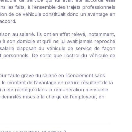
éhicule de service qui lui avait été accordé était
ans les faits, à l’ensemble des trajets professionnels
sition de ce véhicule constituait donc un avantage en
 accord.
aison au salarié. Ils ont en effet relevé, notamment,
à son domicile et qu’il ne lui avait jamais reproché
salarié disposait du véhicule de service de façon
t personnels. De sorte que l’octroi du véhicule de
pour faute grave du salarié en licenciement sans
 le montant de l’avantage en nature résultant de la
i a été réintégré dans la rémunération mensuelle
indemnités mises à la charge de l’employeur, en