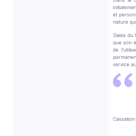
Dans le c
initialeme
et personn
nature que
Saisis du 
que son e
de l’util
permanent
service au
Cassation