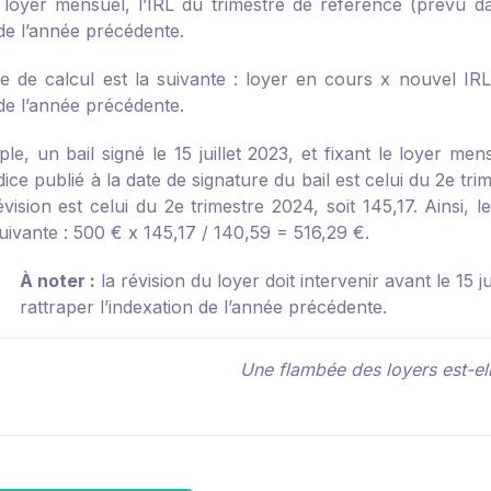
 loyer mensuel, l’IRL du trimestre de référence (prévu da
 de l’année précédente.
e de calcul est la suivante : loyer en cours x nouvel IR
 de l’année précédente.
e, un bail signé le 15 juillet 2023, et fixant le loyer men
dice publié à la date de signature du bail est celui du 2
e
trim
vision est celui du 2
e
trimestre 2024, soit 145,17. Ainsi, 
uivante : 500 € x 145,17 / 140,59 = 516,29 €.
À noter :
la révision du loyer doit intervenir avant le 15 ju
rattraper l’indexation de l’année précédente.
Une flambée des loyers est-ell