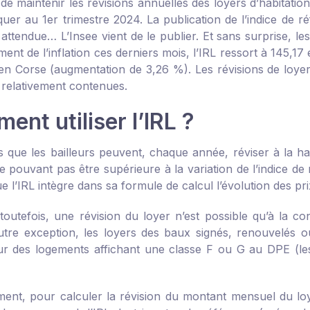
 de maintenir les révisions annuelles des loyers d’habitat
iquer au 1
er
trimestre 2024. La publication de l’indice de r
attendue… L’Insee vient de le publier. Et sans surprise, le
ment de l’inflation ces derniers mois, l’IRL ressort à 145,
en Corse (augmentation de 3,26 %). Les révisions de loyers 
 relativement contenues.
nt utiliser l’IRL ?
 que les bailleurs peuvent, chaque année, réviser à la hau
e pouvant pas être supérieure à la variation de l’indice de
e l’IRL intègre dans sa formule de calcul l’évolution des p
 toutefois, une révision du loyer n’est possible qu’à la co
utre exception, les loyers des baux signés, renouvelés o
ur des logements affichant une classe F ou G au DPE (le
ent, pour calculer la révision du montant mensuel du loye