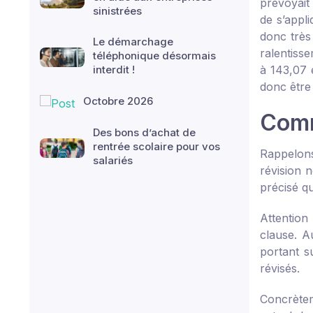
prévoyait
sinistrées
de s’appl
donc très 
Le démarchage
ralentisse
téléphonique désormais
interdit !
à 143,07 
donc être
Octobre 2026
Comme
Des bons d’achat de
rentrée scolaire pour vos
Rappelons
salariés
révision n
précisé qu
Attention
clause. A
portant s
révisés.
Concrètem