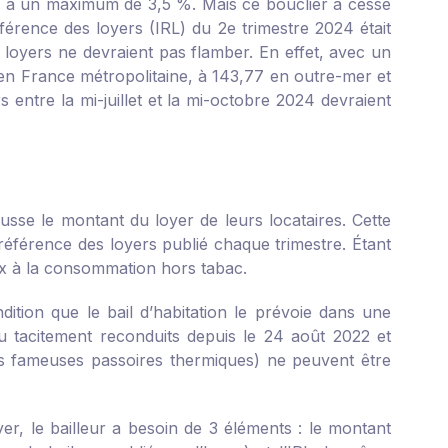
ion à un maximum de 3,5 %. Mais ce bouclier a cessé
éférence des loyers (IRL) du 2
e
trimestre 2024 était
s loyers ne devraient pas flamber. En effet, avec un
17 en France métropolitaine, à 143,77 en outre-mer et
entre la mi-juillet et la mi-octobre 2024 devraient
sse le montant du loyer de leurs locataires. Cette
 référence des loyers publié chaque trimestre. Étant
rix à la consommation hors tabac.
ndition que le bail d’habitation le prévoie dans une
u tacitement reconduits depuis le 24 août 2022 et
s fameuses passoires thermiques) ne peuvent être
r, le bailleur a besoin de 3 éléments : le montant