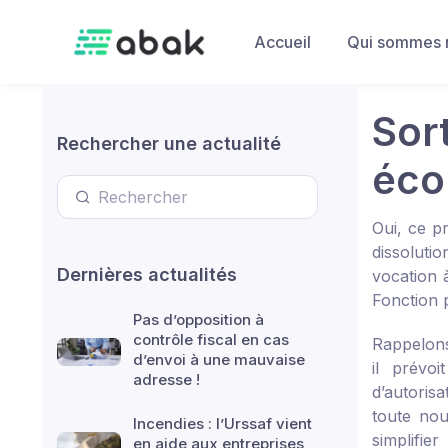
Skip to main content
Accueil
Qui sommes 
Sort
Rechercher une actualité
éco
Oui, ce pr
dissoluti
Dernières actualités
vocation 
Fonction 
Pas d’opposition à
contrôle fiscal en cas
Rappelons 
d’envoi à une mauvaise
il prévo
adresse !
d’autoris
toute nou
Incendies : l’Urssaf vient
simplifi
en aide aux entreprises