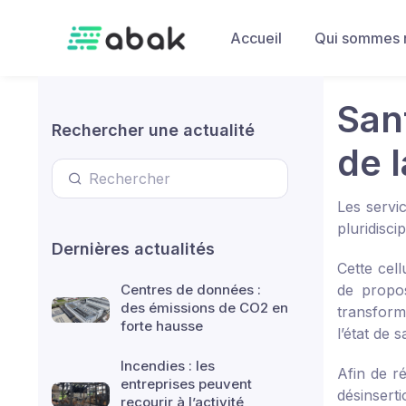
Skip to main content
Accueil
Qui sommes 
Sant
Rechercher une actualité
de 
Les servi
pluridisci
Dernières actualités
Cette cell
Centres de données :
de propos
des émissions de CO2 en
transform
forte hausse
l’état de 
Incendies : les
Afin de r
entreprises peuvent
désinsert
recourir à l’activité