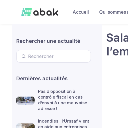
Skip to main content
Accueil
Qui sommes 
Sal
Rechercher une actualité
l’e
Dernières actualités
Pas d’opposition à
contrôle fiscal en cas
d’envoi à une mauvaise
adresse !
Incendies : l’Urssaf vient
en aide aux entreprises