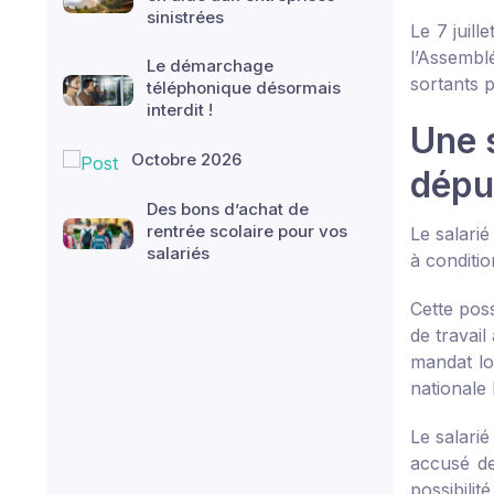
sinistrées
Le 7 juill
l’Assembl
Le démarchage
sortants 
téléphonique désormais
interdit !
Une 
Octobre 2026
dépu
Des bons d’achat de
rentrée scolaire pour vos
Le salarié
salariés
à conditi
Cette poss
de travai
mandat lor
nationale 
Le salari
accusé de
possibilité