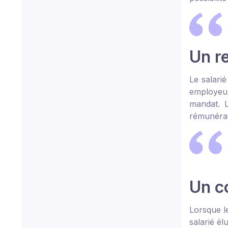
Un re
Le salari
employeur
mandat. L
rémunérat
Un c
Lorsque l
salarié él