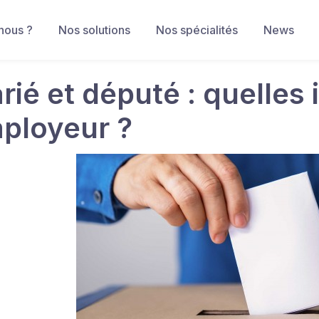
nous ?
Nos solutions
Nos spécialités
News
arié et député : quelles
mployeur ?