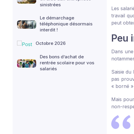
sinistrées
Les salar
travail qu
Le démarchage
peut obte
téléphonique désormais
interdit !
Peu 
Octobre 2026
Dans une 
Des bons d’achat de
notamment
rentrée scolaire pour vos
salariés
Saisie du 
pas prouv
« borné »
Mais pour 
non-respe