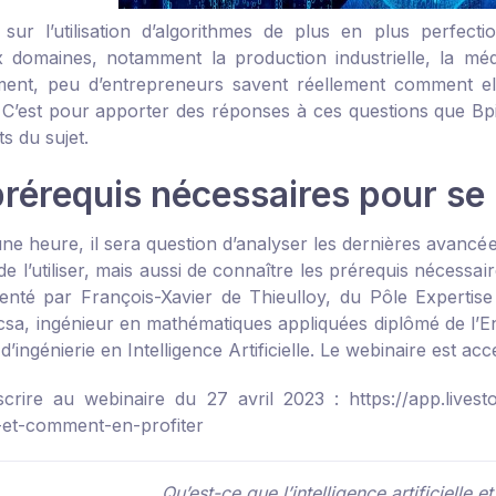
sur l’utilisation d’algorithmes de plus en plus perfec
domaines, notamment la production industrielle, la méde
ent, peu d’entrepreneurs savent réellement comment ell
. C’est pour apporter des réponses à ces questions que B
s du sujet.
rérequis nécessaires pour se 
ne heure, il sera question d’analyser les dernières avancée
e l’utiliser, mais aussi de connaître les prérequis nécessa
enté par François-Xavier de Thieulloy, du Pôle Expertis
sa, ingénieur en mathématiques appliquées diplômé de l’E
 d’ingénierie en Intelligence Artificielle. Le webinaire est ac
scrire au webinaire du 27 avril 2023 :
https://app.lives
le-et-comment-en-profiter
Qu’est-ce que l’intelligence artificielle 