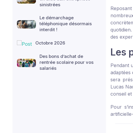
sinistrées
Reposant 
nombreux 
Le démarchage
concrètem
téléphonique désormais
interdit !
quotidien
des expert
Octobre 2026
Les p
Des bons d’achat de
rentrée scolaire pour vos
Pendant u
salariés
adaptées d
sera prés
Lucas Nac
conseil et
Pour s’in
artificiel