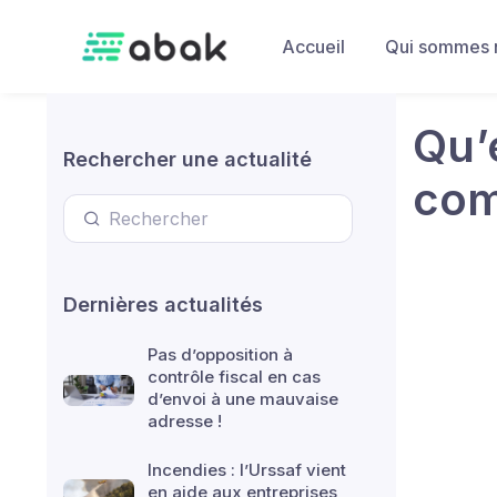
Skip to main content
Accueil
Qui sommes 
Qu’e
Rechercher une actualité
com
Dernières actualités
Pas d’opposition à
contrôle fiscal en cas
d’envoi à une mauvaise
adresse !
Incendies : l’Urssaf vient
en aide aux entreprises