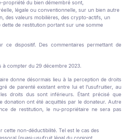
nue-propriété du bien démembré sont,
éelle, légale ou conventionnelle, sur un bien autre
n, des valeurs mobilières, des crypto-actifs, un
e dette de restitution portant sur une somme
ur ce dispositif. Des commentaires permettant de
tes à compter du 29 décembre 2023.
taire donne désormais lieu à la perception de droits
é de parenté existant entre lui et l’usufruitier, au
les droits dus sont inférieurs. Étant précisé que
de donation ont été acquittés par le donateur. Autre
ance de restitution, le nu-propriétaire ne sera pas
cette non-déductibilité. Tel est le cas des
essoral (quasi-usufruit légal du conjoint