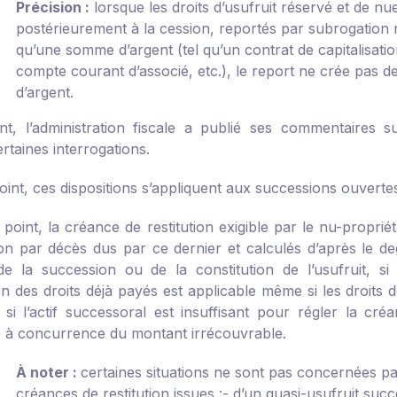
Précision :
lorsque les droits d’usufruit réservé et de 
postérieurement à la cession, reportés par subrogation r
qu’une somme d’argent (tel qu’un contrat de capitalisatio
compte courant d’associé, etc.), le report ne crée pas d
d’argent.
, l’administration fiscale a publié ses commentaires s
ertaines interrogations.
oint, ces dispositions s’appliquent aux successions ouver
point, la créance de restitution exigible par le nu-proprié
on par décès dus par ce dernier et calculés d’après le degr
 la succession ou de la constitution de l’usufruit, si 
on des droits déjà payés est applicable même si les droits 
, si l’actif successoral est insuffisant pour régler la cré
 à concurrence du montant irrécouvrable.
À noter :
certaines situations ne sont pas concernées par 
créances de restitution issues :
- d’un quasi-usufruit succ