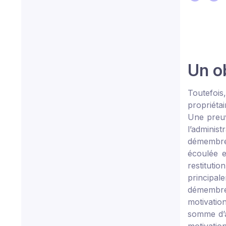
Un ob
Toutefois
propriétai
Une preuv
l’adminis
démembrem
écoulée e
restitutio
principale
démembrés
motivation
somme d’a