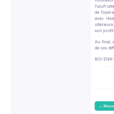
motivation
l’usufruitie
de l’opér
avec rése
ultérieure
son profit
Au final,
de ces dif
BOI-ENR-
←
Masse