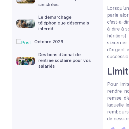
sinistrées
Lorsqu’un
parle alo
Le démarchage
c’est-à-di
téléphonique désormais
interdit !
à-dire à s
héritiers)
Octobre 2026
s’exercer
d’argent 
Des bons d’achat de
successio
rentrée scolaire pour vos
salariés
Limit
Pour limit
rendre no
remise d’
laquelle l
rembourse
de cession