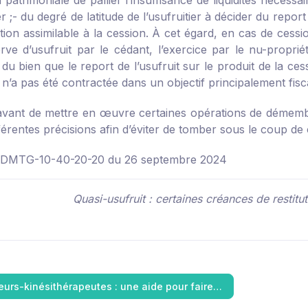
 patrimoniale de pallier l’insuffisance de liquidités néces
r ;
- du degré de latitude de l’usufruitier à décider du report
ation assimilable à la cession. À cet égard, en cas de cess
rve d’usufruit par le cédant, l’exercice par le nu-proprié
 du bien que le report de l’usufruit sur le produit de la ces
 n’a pas été contractée dans un objectif principalement fisc
 avant de mettre en œuvre certaines opérations de démemb
férentes précisions afin d’éviter de tomber sous le coup de 
DMTG-10-40-20-20 du 26 septembre 2024
Quasi-usufruit : certaines créances de restitu
urs-kinésithérapeutes : une aide pour faire…