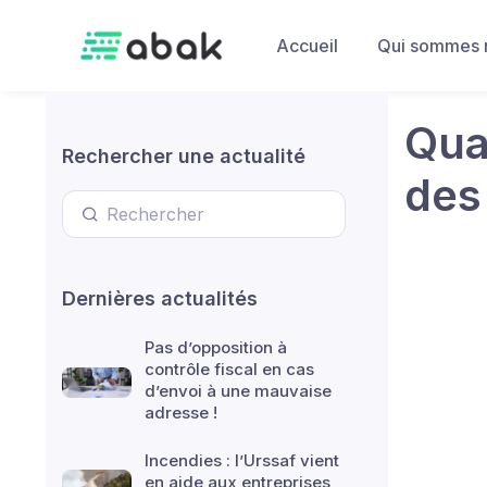
Skip to main content
Accueil
Qui sommes 
Quan
Rechercher une actualité
des
Dernières actualités
Pas d’opposition à
contrôle fiscal en cas
d’envoi à une mauvaise
adresse !
Incendies : l’Urssaf vient
en aide aux entreprises