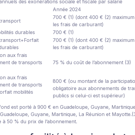
annuels des exonérations sociale et fiscale par salarié
Année 2024
700 €
(1)
(dont 400 €
(2)
maximum 
transport
les frais de carburant)
bilités durables
700 €
(1)
transport
+
Forfait
700 €
(1)
(dont 400 €
(2)
maximum 
 durables
les frais de carburant)
ion aux frais
ent de transports
75 % du coût de l’abonnement
(3)
ion aux frais
800 €
(ou montant de la participati
ent de transports
obligatoire aux abonnements de tra
orfait mobilités
publics si celui-ci est supérieur)
afond est porté à 900 € en Guadeloupe, Guyane, Martinique
Guadeloupe, Guyane, Martinique, La Réunion et Mayotte.
(
ée à 50 % du prix de l’abonnement.