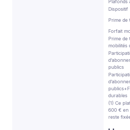
Plafonds 
Dispositif
Prime de 
Forfait mo
Prime de 
mobilités
Participat
d’abonnem
publics
Participat
d’abonnem
publics
+
F
durables
(1) Ce pl
600 € en 
reste fix