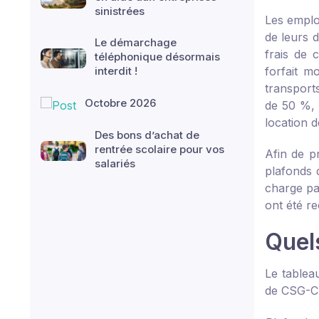
sinistrées
Les emplo
de leurs d
Le démarchage
frais de 
téléphonique désormais
interdit !
forfait m
transports
Octobre 2026
de 50 %, 
location d
Des bons d’achat de
rentrée scolaire pour vos
Afin de p
salariés
plafonds d
charge par
ont été re
Quel
Le tableau
de CSG-CR