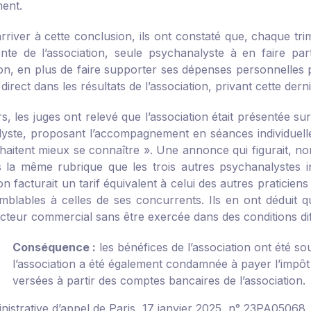
ent.
rriver à cette conclusion, ils ont constaté que, chaque tri
ente de l’association, seule psychanalyste à en faire pa
ion, en plus de faire supporter ses dépenses personnelles p
 direct dans les résultats de l’association, privant cette der
rs, les juges ont relevé que l’association était présentée 
yste, proposant l’accompagnement en séances individuelles
uhaitent mieux se connaître ». Une annonce qui figurait, no
 la même rubrique que les trois autres psychanalystes in
tion facturait un tarif équivalent à celui des autres prati
emblables à celles de ses concurrents. Ils en ont déduit qu
ecteur commercial sans être exercée dans des conditions dif
Conséquence :
les bénéfices de l’association ont été sou
l’association a été également condamnée à payer l’impôt 
versées à partir des comptes bancaires de l’association.
nistrative d’appel de Paris, 17 janvier 2025, n° 23PA05068