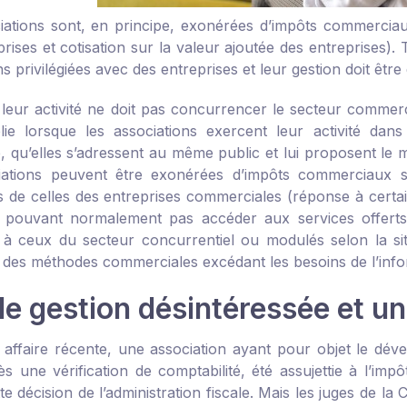
iations sont, en principe, exonérées d’impôts commerciaux
rises et cotisation sur la valeur ajoutée des entreprises). 
ns privilégiées avec des entreprises et leur gestion doit être
 leur activité ne doit pas concurrencer le secteur commerci
ie lorsque les associations exercent leur activité da
e, qu’elles s’adressent au même public et lui proposent le 
iations peuvent être exonérées d’impôts commerciaux si 
es de celles des entreprises commerciales (réponse à certai
 pouvant normalement pas accéder aux services offerts 
s à ceux du secteur concurrentiel ou modulés selon la situa
 des méthodes commerciales excédant les besoins de l’infor
e gestion désintéressée et une
affaire récente, une association ayant pour objet le dé
ès une vérification de comptabilité, été assujettie à l’imp
tte décision de l’administration fiscale. Mais les juges de l