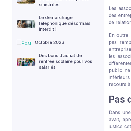
sinistrées
Les assoc
des entrep
Le démarchage
de relatio
téléphonique désormais
interdit !
En outre,
pas rempl
Octobre 2026
entrepris
Des bons d’achat de
les assoc
rentrée scolaire pour vos
différent
salariés
public ne
inférieur
recours à
Pas d
Dans une 
avait, apr
justice ce