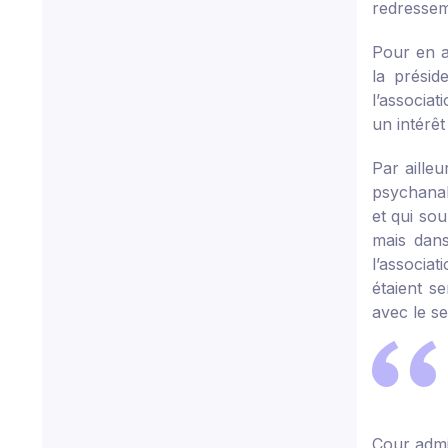
redressem
Pour en a
la présid
l’associat
un intérêt
Par ailleu
psychanal
et qui so
mais dans
l’associa
étaient s
avec le s
Cour admi