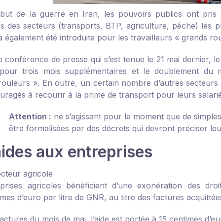
but de la guerre en Iran, les pouvoirs publics ont pri
es des secteurs (transports, BTP, agriculture, pêche) les p
 également été introduite pour les travailleurs « grands ro
e conférence de presse qui s’est tenue le 21 mai dernier, l
our trois mois supplémentaires et le doublement du mo
rouleurs ». En outre, un certain nombre d’autres secteurs d
uragés à recourir à la prime de transport pour leurs salar
Attention :
ne s’agissant pour le moment que de simple
être formalisées par des décrets qui devront préciser leu
aides aux entreprises
ecteur agricole
prises agricoles bénéficient d’une exonération des dro
mes d’euro par litre de GNR, au titre des factures acquittée
actures du mois de mai, l’aide est portée à 15 centimes d’eu