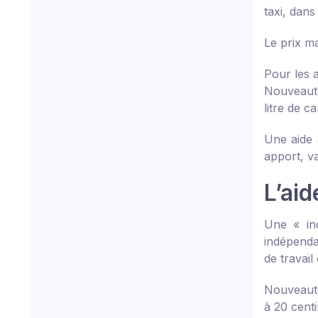
taxi, dans
Le prix m
Pour les a
Nouveaut
litre de c
Une aide 
apport, v
L’aid
Une « ind
indépenda
de travail
Nouveaut
à 20 cent