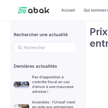
Skip to main content
Accueil
Qui sommes 
Prix
Rechercher une actualité
ent
Dernières actualités
Pas d’opposition à
contrôle fiscal en cas
d’envoi à une mauvaise
adresse !
Incendies : l’Urssaf vient
en aide aux entreprises