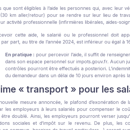
 que sont éligibles à l’aide les personnes qui, avec leur v
t (30 km aller/retour) pour se rendre sur leur lieu de tr
ur activité professionnelle (infirmières libérales, aides-soign
evoir cette aide, le salarié ou le professionnel doit app
par part, au titre de l’année 2024, est inférieur ou égal à 1
En pratique :
pour percevoir l’aide, il suffit de renseign
dans son espace personnel sur impots.gouv.fr. Aucun justif
contrôles pourront être effectués a posteriori. L’indemn
du demandeur dans un délai de 10 jours environ après 
ime « transport » pour les sal
nouvelle mesure annoncée, le plafond d’exonération de la
ar les employeurs à leurs salariés pour compenser le coût d
va être doublé. Ainsi, les employeurs pourront verser jusqu
ations sociales et d’impôt sur le revenu. De plus, les c