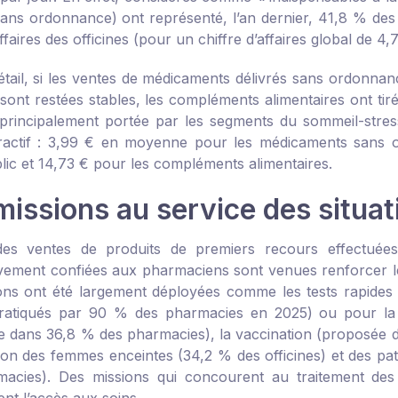
ans ordonnance) ont représenté, l’an dernier, 41,8 % de
affaires des officines (pour un chiffre d’affaires global de 4
étail, si les ventes de médicaments délivrés sans ordonnan
sont restées stables, les compléments alimentaires ont tir
principalement portée par les segments du sommeil-stress, d
tractif : 3,99 € en moyenne pour les médicaments sans o
lic et 14,73 € pour les compléments alimentaires.
missions au service des situat
es ventes de produits de premiers recours effectuées 
vement confiées aux pharmaciens sont venues renforcer leu
ons ont été largement déployées comme les tests rapides d’
ratiqués par 90 % des pharmacies en 2025) ou pour la cy
le dans 36,8 % des pharmacies), la vaccination (proposée d
tion des femmes enceintes (34,2 % des officines) et des pa
acies). Des missions qui concourent au traitement des 