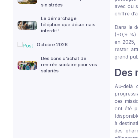
sinistrées
avec ou s
chiffre d’
Le démarchage
téléphonique désormais
Dans le d
interdit !
(+0,9 %) 
en 2025, 
Octobre 2026
rester at
grand pub
Des bons d’achat de
rentrée scolaire pour vos
Des 
salariés
Au-delà d
progressi
ces missi
ont été p
(disponib
à destina
des pharm