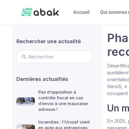
Skip to main content
Accueil
Qui sommes 
Pha
Rechercher une actualité
rec
Désertific
quotidie
Dernières actualités
orientati
NèreS, « u
Pas d’opposition à
occupent 
contrôle fiscal en cas
d’envoi à une mauvaise
Un m
adresse !
En 2025, p
Incendies : l’Urssaf vient
en aide aux entreprises
passages 