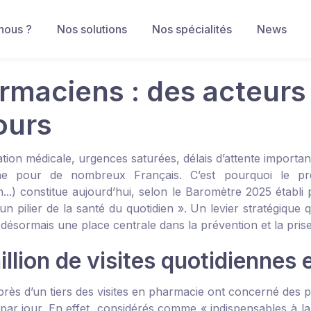
nous ?
Nos solutions
Nos spécialités
News
rmaciens : des acteurs
ours
ation médicale, urgences saturées, délais d’attente important
nne pour de nombreux Français. C’est pourquoi le prem
on...) constitue aujourd’hui, selon le Baromètre 2025 établ
n pilier de la santé du quotidien ». Un levier stratégique 
désormais une place centrale dans la prévention et la pris
illion de visites quotidiennes
rès d’un tiers des visites en pharmacie ont concerné des pr
par jour. En effet, considérés comme « indispensables à la