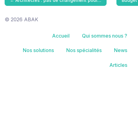
←
Architectes : pas de changement pour…
Budget 
© 2026 ABAK
Accueil
Qui sommes nous ?
Nos solutions
Nos spécialités
News
Articles