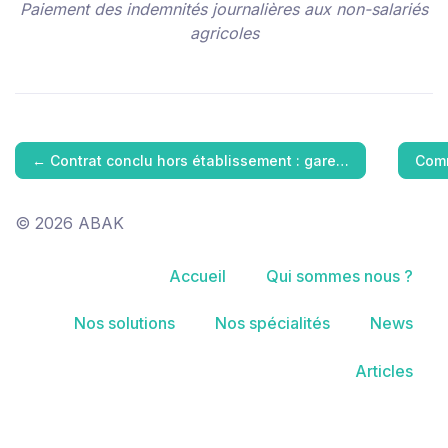
Paiement des indemnités journalières aux non-salariés
agricoles
←
Contrat conclu hors établissement : gare…
Comm
© 2026 ABAK
Accueil
Qui sommes nous ?
Nos solutions
Nos spécialités
News
Articles