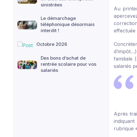
sinistrées
Au printe
apercevez
Le démarchage
correction
téléphonique désormais
interdit !
effectuée 
Concrètem
Octobre 2026
d’impôt…)
Des bons d’achat de
familiale 
rentrée scolaire pour vos
salariés p
salariés
Après trai
indiquant
rubrique 