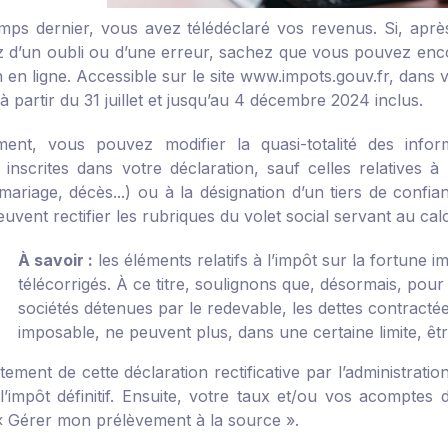
mps dernier, vous avez télédéclaré vos revenus. Si, aprè
 d’un oubli ou d’une erreur, sachez que vous pouvez encore
 en ligne. Accessible sur le site www.impots.gouv.fr, dans 
à partir du 31 juillet et jusqu’au 4 décembre 2024 inclus.
ent, vous pouvez modifier la quasi-totalité des infor
 inscrites dans votre déclaration, sauf celles relatives à 
(mariage, décès...) ou à la désignation d’un tiers de confi
euvent rectifier les rubriques du volet social servant au cal
À savoir :
les éléments relatifs à l’impôt sur la fortune i
télécorrigés. À ce titre, soulignons que, désormais, pour
sociétés détenues par le redevable, les dettes contractées
imposable, ne peuvent plus, dans une certaine limite, êtr
tement de cette déclaration rectificative par l’administrati
 l’impôt définitif. Ensuite, votre taux et/ou vos acomptes
« Gérer mon prélèvement à la source ».