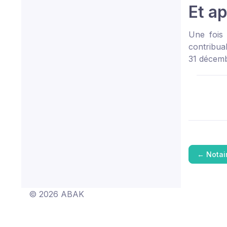
Et a
Une fois 
contribua
31 décemb
←
Notai
© 2026 ABAK