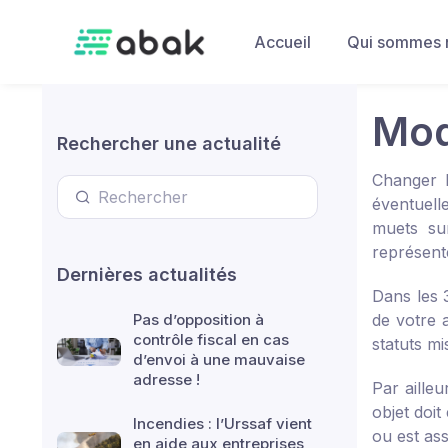
Skip to main content
Accueil
Qui sommes 
Mod
Rechercher une actualité
Changer l
éventuell
muets su
représent
Dernières actualités
Dans les 
Pas d’opposition à
de votre 
contrôle fiscal en cas
statuts mi
d’envoi à une mauvaise
adresse !
Par ailleu
objet doit
Incendies : l’Urssaf vient
ou est ass
en aide aux entreprises