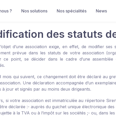
nous ?
Nos solutions
Nos spécialités
News
ification des statuts d
’objet d’une association exige, en effet, de modifier ses s
ement prévue dans les statuts de votre association (orga
r ce point, se décider dans le cadre d’une assemblée 
és.
3 mois qui suivent, ce changement doit être déclaré au gre
association. Une déclaration accompagnée d’un exemplaire d
s à jour et signés par au moins deux dirigeants.
rs, si votre association est immatriculée au répertoire Sir
 être déclarée :
- auprès du
guichet unique électronique des 
ujettie à la TVA ou à l’impôt sur les sociétés ;
- ou, dans les