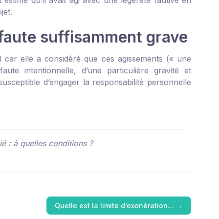
t estimé qu’il avait agi avec une légèreté fautive en
jet.
 faute suffisamment grave
l car elle a considéré que ces agissements (« une
ute intentionnelle, d’une particulière gravité et
susceptible d’engager la responsabilité personnelle
é : à quelles conditions ?
Quelle est la limite d’exonération…
→