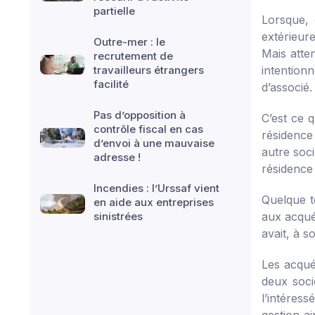
partielle
Lorsque, 
extérieure
Outre-mer : le
Mais atte
recrutement de
travailleurs étrangers
intentionn
facilité
d’associé.
Pas d’opposition à
C’est ce 
contrôle fiscal en cas
résidence
d’envoi à une mauvaise
autre soci
adresse !
résidence
Incendies : l’Urssaf vient
Quelque t
en aide aux entreprises
sinistrées
aux acquér
avait, à so
Les acqué
deux soci
l’intéres