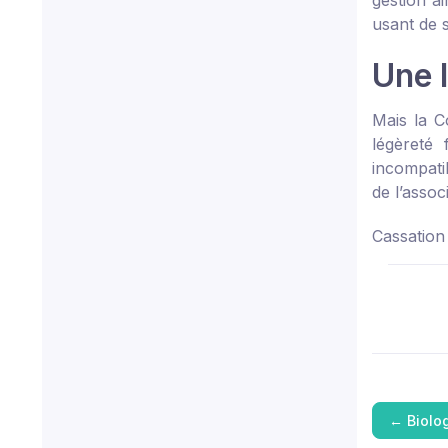
gestion ai
usant de 
Une 
Mais la C
légèreté 
incompati
de l’assoc
Cassation
←
Biolo