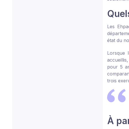
Quel
Les Ehpa
départeme
état du no
Lorsque l
accueilli
pour 5 an
comparant
trois exer
À pa