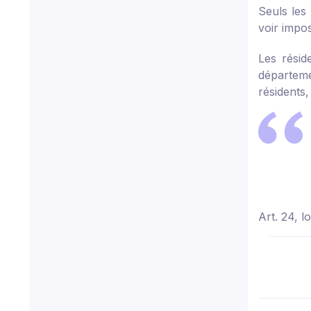
Seuls les
voir impos
Les résid
départemen
résidents, 
Art. 24, l