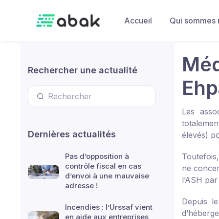
Skip to main content
Accueil
Qui sommes 
Médi
Rechercher une actualité
Ehp
Les asso
totalemen
Dernières actualités
élevés) po
Pas d’opposition à
Toutefois
contrôle fiscal en cas
ne concer
d’envoi à une mauvaise
l’ASH par
adresse !
Depuis le
Incendies : l’Urssaf vient
d’héberge
en aide aux entreprises