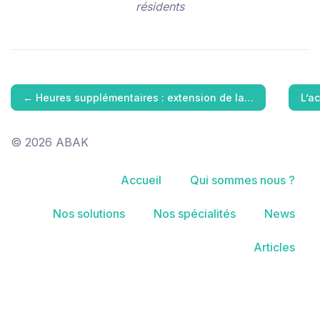
résidents
←
Heures supplémentaires : extension de la…
L’a
© 2026 ABAK
Accueil
Qui sommes nous ?
Nos solutions
Nos spécialités
News
Articles