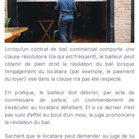
Lorsqu’un contrat de bail commercial comporte une
clause résolutoire (ce qui est fréquent), le bailleur peut
obtenir de plein droit la résiliation du bail lorsque
l’engagement du locataire (par exemple, le paiement
du loyer) visé dans la clause n’a pas été respecté.
En pratique, le bailleur doit délivrer, par acte de
commissaire de justice, un commandement de
s’exécuter au locataire défaillant. Et si ce dernier n’est
pas suivi d’effet au bout d’un mois, le juge prononcera
la résiliation du bail.
Sachant que le locataire peut demander au juge de lui