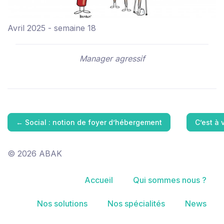
Avril 2025 - semaine 18
Manager agressif
←
Social : notion de foyer d’hébergement
C’est à
© 2026 ABAK
Accueil
Qui sommes nous ?
Nos solutions
Nos spécialités
News