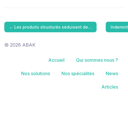
←
Les produits structurés séduisent de…
Indemnit
© 2026 ABAK
Accueil
Qui sommes nous ?
Nos solutions
Nos spécialités
News
Articles