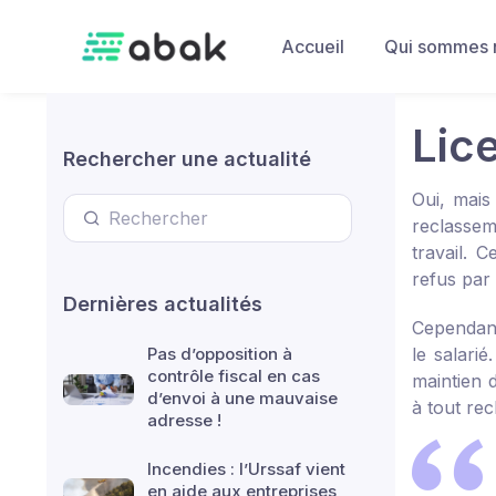
Skip to main content
Accueil
Qui sommes 
Lic
Rechercher une actualité
Oui, mais
reclassem
travail. 
refus par 
Dernières actualités
Cependant
Pas d’opposition à
le salari
contrôle fiscal en cas
maintien d
d’envoi à une mauvaise
à tout re
adresse !
Incendies : l’Urssaf vient
en aide aux entreprises