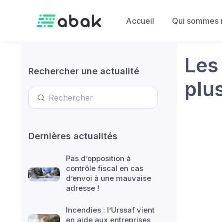
Skip to main content
Accueil
Qui sommes 
Les
Rechercher une actualité
plu
Dernières actualités
Pas d’opposition à
contrôle fiscal en cas
d’envoi à une mauvaise
adresse !
Incendies : l’Urssaf vient
en aide aux entreprises