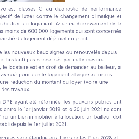
ivores, classés G au diagnostic de performance
jectif de lutter contre le changement climatique et
ui du droit au logement. Avec ce durcissement de la
 pas moins de 600 000 logements qui sont concernés
marché du logement déjà mal en point.
ue les nouveaux baux signés ou renouvelés depuis
ur l’instant) pas concernés par cette mesure.
 le locataire est en droit de demander au bailleur, si
travaux) pour que le logement atteigne au moins
e une réduction du montant du loyer (voire une
 des travaux.
u DPE ayant été réformée, les pouvoirs publics ont
entre le 1er janvier 2018 et le 30 juin 2021 ne sont
ui un bien immobilier à la location, un bailleur doit
li depuis le 1er juillet 2021.
rgivores sera étendue aux biens notés F en 2028 et