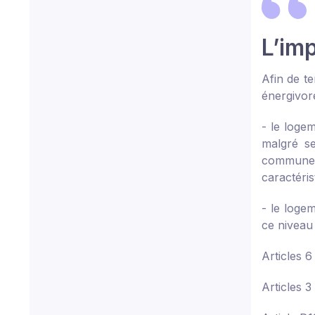
L’imp
Afin de te
énergivore
- le loge
malgré se
communes 
caractéris
- le logem
ce niveau
Articles 6
Articles 3