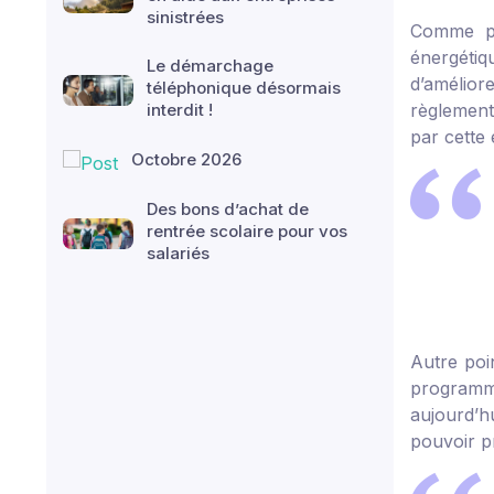
sinistrées
Comme pr
énergétiq
Le démarchage
d’amélior
téléphonique désormais
interdit !
règlement
par cette
Octobre 2026
Des bons d’achat de
rentrée scolaire pour vos
salariés
Autre poi
programmé
aujourd’hu
pouvoir pr