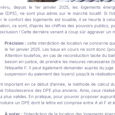
évu, depuis le 1er janvier 2025, les logements énerg
ue (DPE), ne sont plus admis sur le marché locatif. Si l’ob
er le confort des logements est louable, il se heurte à cel
ation, ce sont, d’après les chiffres des pouvoirs publics,
 exclusion ! Cette dernière venant à coup sûr aggraver un 
Précision :
cette interdiction de location ne concerne q
le 1er janvier 2025. Les baux en cours ne sont donc (po
Attention toutefois, en cas de reconduction tacite du bail,
besoin en justice, de prendre les mesures nécessaires (
l’étiquette F. Il peut également demander auprès du jug
suspension du paiement des loyers) jusqu’à la réalisation
nt important en ce début d’année, la méthode de calcul d
 l’obsolescence des DPE plus anciens. Ainsi, ceux réalisés 
i plus valides. En pratique, pour pouvoir proposer aujourd’h
oduire un DPE dont la lettre est comprise entre A et F et étab
À noter :
l’interdiction de la location des logements éne