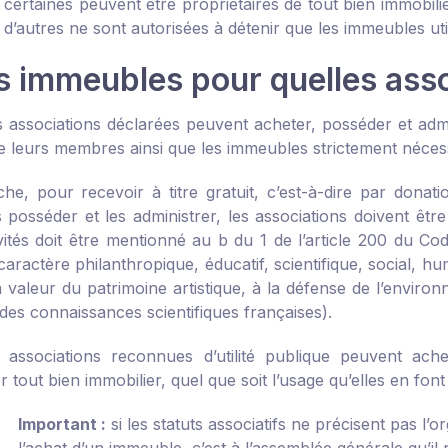
certaines peuvent être propriétaires de tout bien immobilie
d’autres ne sont autorisées à détenir que les immeubles utile
s immeubles pour quelles asso
 associations déclarées peuvent acheter, posséder et admini
e leurs membres ainsi que les immeubles strictement nécess
he, pour recevoir à titre gratuit, c’est-à-dire par donat
s posséder et les administrer, les associations doivent êt
ivités doit être mentionné au b du 1 de l’article 200 du Co
aractère philanthropique, éducatif, scientifique, social, hum
 valeur du patrimoine artistique, à la défense de l’environ
des connaissances scientifiques françaises).
s associations reconnues d’utilité publique peuvent ach
r tout bien immobilier, quel que soit l’usage qu’elles en font
Important :
si les statuts associatifs ne précisent pas l