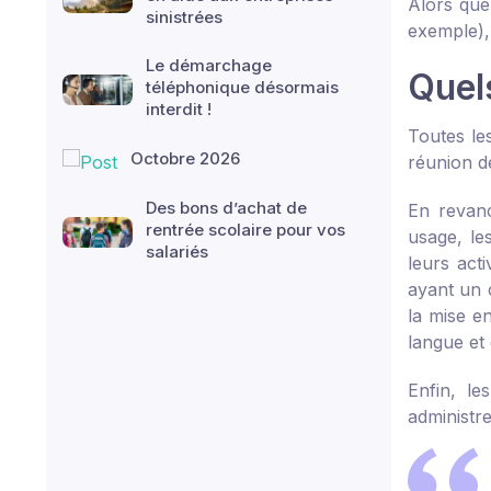
Alors que 
sinistrées
exemple), 
Le démarchage
Quel
téléphonique désormais
interdit !
Toutes les
Octobre 2026
réunion d
Des bons d’achat de
En revanc
rentrée scolaire pour vos
usage, le
salariés
leurs act
ayant un c
la mise en
langue et 
Enfin, le
administre