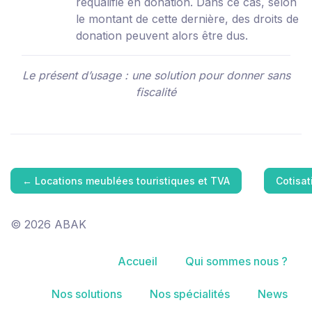
requalifié en donation. Dans ce cas, selon
le montant de cette dernière, des droits de
donation peuvent alors être dus.
Le présent d’usage : une solution pour donner sans
fiscalité
←
Locations meublées touristiques et TVA
Cotisa
© 2026 ABAK
Accueil
Qui sommes nous ?
Nos solutions
Nos spécialités
News