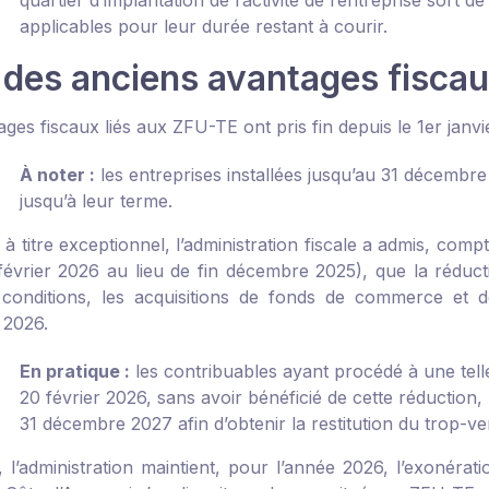
quartier d’implantation de l’activité de l’entreprise sort d
applicables pour leur durée restant à courir.
 des anciens avantages fisca
ges fiscaux liés aux ZFU-TE ont pris fin depuis le 1
er
janvi
À noter :
les entreprises installées jusqu’au 31 décemb
jusqu’à leur terme.
 à titre exceptionnel, l’administration fiscale a admis, compt
février 2026 au lieu de fin décembre 2025), que la réducti
 conditions, les acquisitions de fonds de commerce et de
 2026.
En pratique :
les contribuables ayant procédé à une telle 
20 février 2026, sans avoir bénéficié de cette réduction
31 décembre 2027 afin d’obtenir la restitution du trop-ve
l’administration maintient, pour l’année 2026, l’exonérat