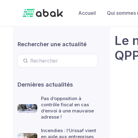
Skip to main content
Accueil
Qui sommes 
Le 
Rechercher une actualité
QP
Dernières actualités
Pas d’opposition à
contrôle fiscal en cas
d’envoi à une mauvaise
adresse !
Incendies : l’Urssaf vient
en aide aux entreprises