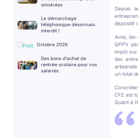
sinistrées
Depuis l
entrepren
Le démarchage
dispositif
téléphonique désormais
interdit !
Ainsi, les
QPPV peuv
Octobre 2026
impôt sur 
Des bons d’achat de
des entre
rentrée scolaire pour vos
artisanale
salariés
un total d
Concrètem
CFE est t
Quant à l’