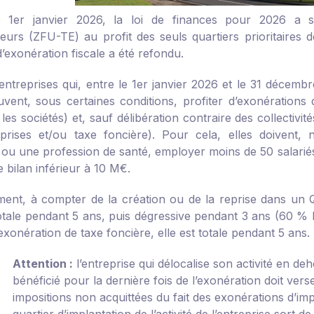
e 1
er
janvier 2026, la loi de finances pour 2026 a su
eurs (ZFU-TE) au profit des seuls quartiers prioritaires de
 d’exonération fiscale a été refondu.
 entreprises qui, entre le 1
er
janvier 2026 et le 31 décembr
ent, sous certaines conditions, profiter d’exonérations 
les sociétés) et, sauf délibération contraire des collectivit
prises et/ou taxe foncière). Pour cela, elles doivent
 ou une profession de santé, employer moins de 50 salariés 
e bilan inférieur à 10 M€.
ent, à compter de la création ou de la reprise dans un Q
otale pendant 5 ans, puis dégressive pendant 3 ans (60 % 
exonération de taxe foncière, elle est totale pendant 5 ans.
Attention :
l’entreprise qui délocalise son activité en d
bénéficié pour la dernière fois de l’exonération doit verse
impositions non acquittées du fait des exonérations d’imp