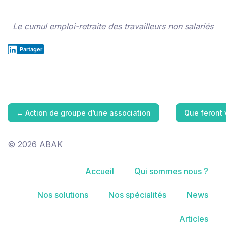
Le cumul emploi-retraite des travailleurs non salariés
Partager
←
Action de groupe d’une association
Que feront 
© 2026 ABAK
Accueil
Qui sommes nous ?
Nos solutions
Nos spécialités
News
Articles